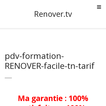
S
k
Renover.tv
i
p
t
o
c
o
n
pdv-formation-
t
e
RENOVER-facile-tn-tarif
n
t
Ma garantie : 100%