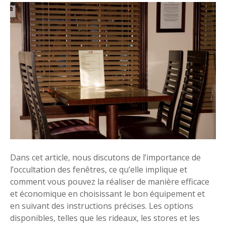
r
s
O
d
c
’
c
u
u
n
l
e
t
r
e
é
r
n
u
o
n
v
e
a
f
t
Dans cet article, nous discutons de l’importance de
e
i
l’occultation des fenêtres, ce qu’elle implique et
n
o
comment vous pouvez la réaliser de manière efficace
ê
n
et économique en choisissant le bon équipement et
t
en suivant des instructions précises. Les options
r
?
disponibles, telles que les rideaux, les stores et les
e