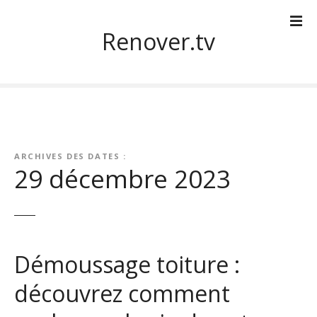
S
k
Renover.tv
i
p
t
o
c
o
n
ARCHIVES DES DATES :
t
29 décembre 2023
e
n
t
Démoussage toiture :
découvrez comment