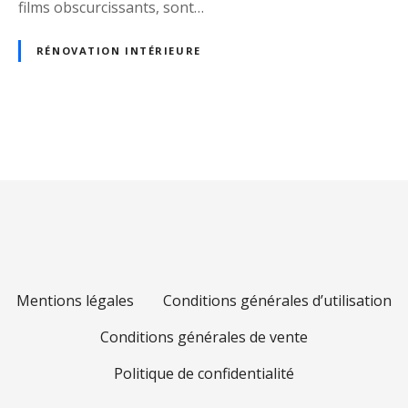
films obscurcissants, sont…
:
c
RÉNOVATION INTÉRIEURE
o
n
s
e
N
i
l
a
s
p
v
r
i
a
t
g
Mentions légales
Conditions générales d’utilisation
i
q
a
Conditions générales de vente
u
t
e
Politique de confidentialité
s