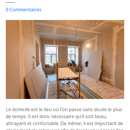
m
m
s
0
Commentaires
e
u
n
r
t
C
p
o
r
m
o
m
l
e
o
n
n
t
g
p
e
e
r
r
l
s
a
o
Le domicile est le lieu où l’on passe sans doute le plus
v
n
de temps. Il est donc nécessaire qu’il soit beau,
i
n
attrayant et confortable. De même, il est important de
e
a