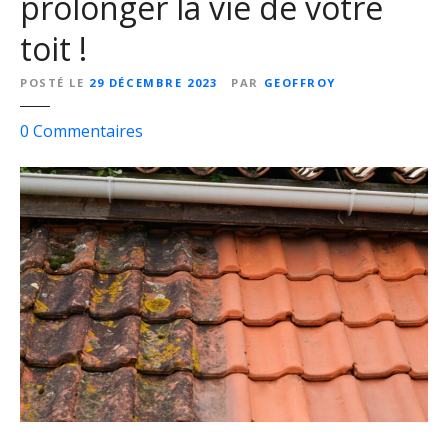
prolonger la vie de votre
toit !
POSTÉ LE
29 DÉCEMBRE 2023
PAR
GEOFFROY
s
0
Commentaires
u
r
D
é
m
o
u
s
s
a
g
e
t