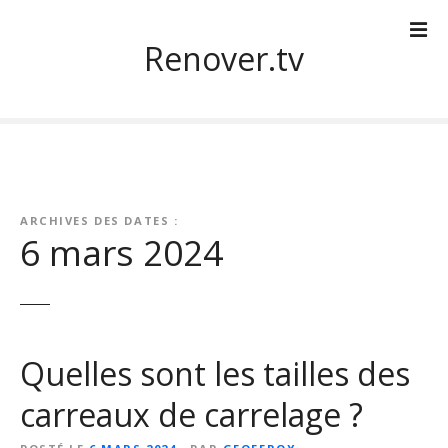
S
k
Renover.tv
i
p
t
o
c
o
n
ARCHIVES DES DATES :
t
6 mars 2024
e
n
t
Quelles sont les tailles des
carreaux de carrelage ?