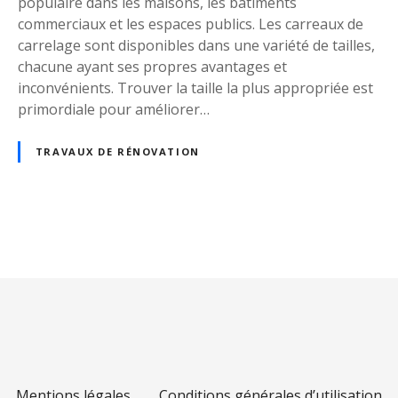
populaire dans les maisons, les bâtiments
t
commerciaux et les espaces publics. Les carreaux de
a
carrelage sont disponibles dans une variété de tailles,
i
chacune ayant ses propres avantages et
l
inconvénients. Trouver la taille la plus appropriée est
l
primordiale pour améliorer…
e
s
TRAVAUX DE RÉNOVATION
d
e
s
c
a
N
r
a
r
e
v
a
u
i
x
d
Mentions légales
Conditions générales d’utilisation