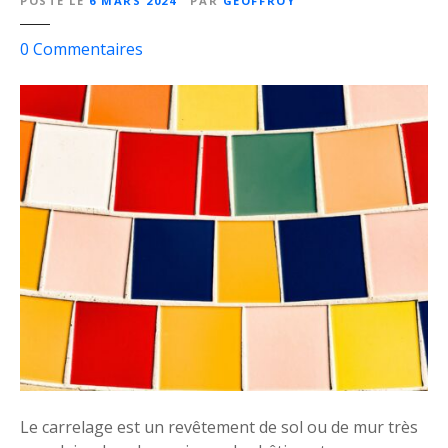
POSTÉ LE
6 MARS 2024
PAR
GEOFFROY
s
0
Commentaires
u
r
Q
u
e
l
l
e
s
s
o
n
t
l
e
Le carrelage est un revêtement de sol ou de mur très
s