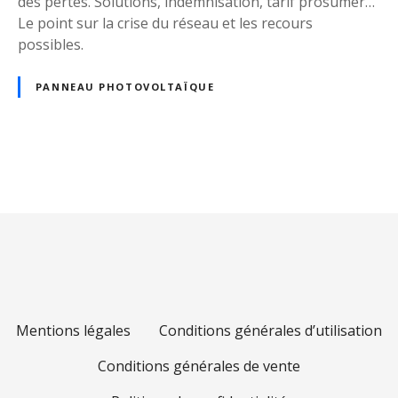
des pertes. Solutions, indemnisation, tarif prosumer…
o
o
Le point sur la crise du réseau et les recours
m
l
possibles.
f
t
y
a
PANNEAU PHOTOVOLTAÏQUE
:
ï
l
q
a
u
s
e
N
o
s
l
e
a
u
n
t
W
v
i
a
o
i
l
n
l
g
i
Mentions légales
Conditions générales d’utilisation
o
n
n
a
Conditions générales de vente
t
i
e