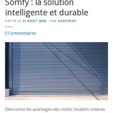
Somfy : la solution
intelligente et durable
POSTÉ LE
21 AOÛT 2025
PAR
GEOFFROY
s
0
Commentaires
u
r
R
é
n
o
v
e
z
v
o
t
Découvrez les avantages des volets roulants solaires
r