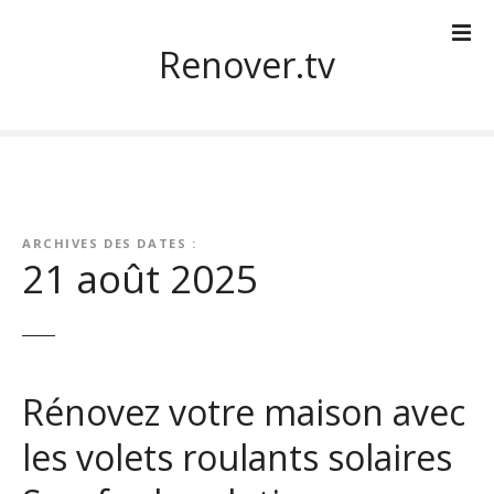
S
k
Renover.tv
i
p
t
o
c
o
n
ARCHIVES DES DATES :
t
21 août 2025
e
n
t
Rénovez votre maison avec
les volets roulants solaires