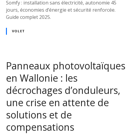
Somfy : installation sans électricité, autonomie 45
e
jours, économies d’énergie et sécurité renforcée.
m
Guide complet 2025.
a
i
VOLET
s
o
n
a
Panneaux photovoltaïques
v
e
en Wallonie : les
c
l
décrochages d’onduleurs,
e
s
une crise en attente de
v
solutions et de
o
l
compensations
e