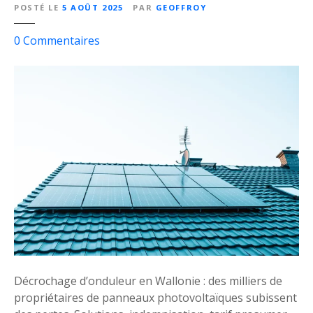
t
POSTÉ LE
5 AOÛT 2025
PAR
GEOFFROY
s
r
s
0
Commentaires
o
u
u
r
l
P
a
a
n
n
t
n
s
e
s
a
o
u
l
x
a
p
i
h
r
o
e
t
Décrochage d’onduleur en Wallonie : des milliers de
s
o
propriétaires de panneaux photovoltaïques subissent
S
v