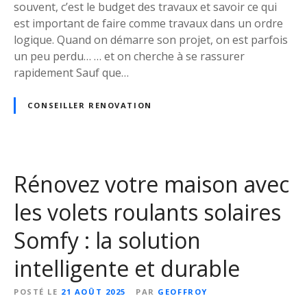
n
souvent, c’est le budget des travaux et savoir ce qui
n
est important de faire comme travaux dans un ordre
e
logique. Quand on démarre son projet, on est parfois
s
un peu perdu… … et on cherche à se rassurer
i
rapidement Sauf que…
d
é
CONSEILLER RENOVATION
e
s
à
é
Rénovez votre maison avec
v
i
les volets roulants solaires
t
e
Somfy : la solution
r
intelligente et durable
q
u
POSTÉ LE
21 AOÛT 2025
PAR
GEOFFROY
a