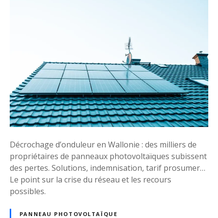
l
P
a
a
n
n
t
n
s
e
s
a
o
u
l
x
a
p
i
h
r
o
e
t
Décrochage d’onduleur en Wallonie : des milliers de
s
o
propriétaires de panneaux photovoltaïques subissent
S
v
des pertes. Solutions, indemnisation, tarif prosumer…
o
o
Le point sur la crise du réseau et les recours
m
l
possibles.
f
t
y
a
PANNEAU PHOTOVOLTAÏQUE