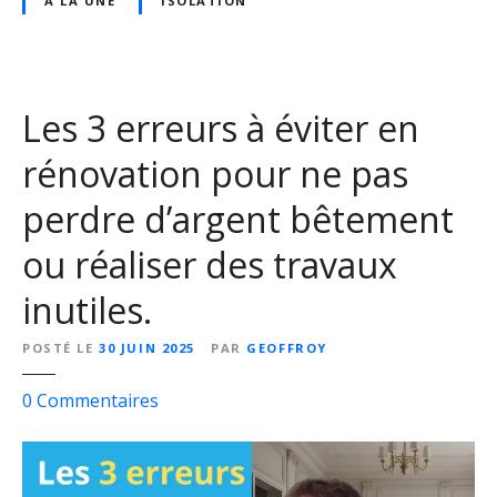
A LA UNE
ISOLATION
e
a
n
d
t
e
e
a
d
Les 3 erreurs à éviter en
v
e
e
rénovation pour ne pas
s
c
o
c
perdre d’argent bêtement
l
r
u
é
ou réaliser des travaux
t
p
inutiles.
i
i
o
:
POSTÉ LE
30 JUIN 2025
PAR
GEOFFROY
n
l
s
’
s
0
Commentaires
e
e
u
t
r
r
d
r
L
e
e