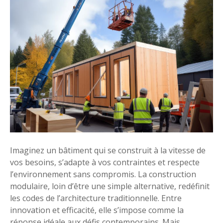
r
m
P
e
o
n
u
t
r
r
q
e
u
s
o
t
i
e
o
r
p
d
t
a
e
Imaginez un bâtiment qui se construit à la vitesse de
n
r
vos besoins, s’adapte à vos contraintes et respecte
s
p
l’environnement sans compromis. La construction
l
o
modulaire, loin d’être une simple alternative, redéfinit
’
u
les codes de l’architecture traditionnelle. Entre
a
r
innovation et efficacité, elle s’impose comme la
n
u
réponse idéale aux défis contemporains. Mais
c