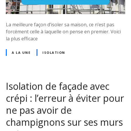
e
s
e
n
d
u
t
é
r
e
La meilleure façon d’isoler sa maison, ce n’est pas
c
e
e
forcément celle à laquelle on pense en premier. Voici
r
s
t
la plus efficace
o
o
d
c
l
u
A LA UNE
ISOLATION
h
u
r
a
t
a
g
i
b
e
o
l
s
Isolation de façade avec
n
e
d
p
crépi : l’erreur à éviter pour
’
o
o
u
ne pas avoir de
n
r
d
i
champignons sur ses murs
u
s
l