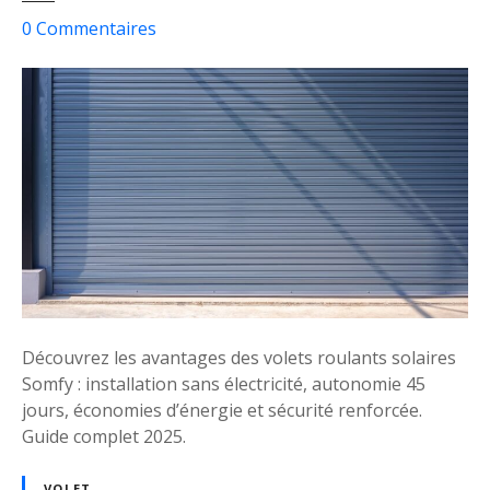
n
s
0
Commentaires
d
u
o
r
n
R
s
é
e
n
l
o
a
v
n
e
c
z
e
v
d
o
a
t
n
Découvrez les avantages des volets roulants solaires
r
s
Somfy : installation sans électricité, autonomie 45
e
u
jours, économies d’énergie et sécurité renforcée.
m
n
Guide complet 2025.
a
e
i
r
VOLET