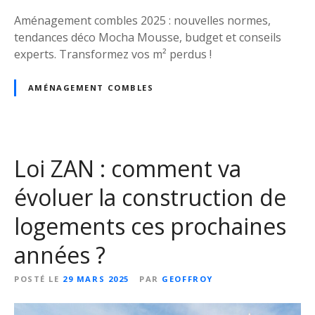
s
u
p
Aménagement combles 2025 : nouvelles normes,
r
e
tendances déco Mocha Mousse, budget et conseils
s
r
experts. Transformez vos m² perdus !
e
d
s
r
AMÉNAGEMENT COMBLES
m
e
u
d
r
’
s
a
Loi ZAN : comment va
r
g
évoluer la construction de
e
logements ces prochaines
n
t
années ?
b
ê
POSTÉ LE
29 MARS 2025
PAR
GEOFFROY
t
e