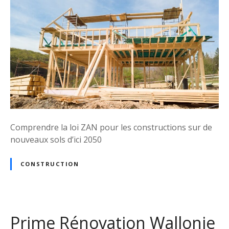
m
e
n
t
o
u
r
é
a
l
i
Comprendre la loi ZAN pour les constructions sur de
s
nouveaux sols d’ici 2050
e
r
CONSTRUCTION
d
e
s
t
Prime Rénovation Wallonie
r