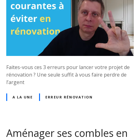
e
c
u
s
o
r
3
m
à
e
p
é
r
e
v
r
n
i
e
s
t
u
a
e
r
t
r
Faites-vous ces 3 erreurs pour lancer votre projet de
s
i
p
rénovation ? Une seule suffit à vous faire perdre de
à
o
o
l’argent
é
n
u
v
s
r
A LA UNE
ERREUR RÉNOVATION
i
n
t
e
e
p
r
a
Aménager ses combles en
e
s
n