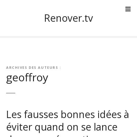
S
k
Renover.tv
i
p
t
o
c
o
n
ARCHIVES DES AUTEURS :
t
geoffroy
e
n
t
Les fausses bonnes idées à
éviter quand on se lance