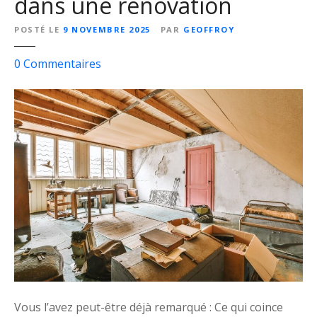
dans une rénovation
POSTÉ LE
9 NOVEMBRE 2025
PAR
GEOFFROY
s
0
Commentaires
u
r
L
e
s
f
a
u
s
s
e
s
b
o
Vous l’avez peut-être déjà remarqué : Ce qui coince