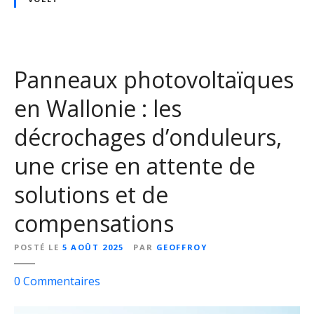
s
é
o
n
n
o
a
v
Panneaux photovoltaïques
v
a
e
t
en Wallonie : les
c
i
l
o
décrochages d’onduleurs,
e
n
s
une crise en attente de
v
solutions et de
o
l
compensations
e
t
POSTÉ LE
5 AOÛT 2025
PAR
GEOFFROY
s
r
s
0
Commentaires
o
u
u
r