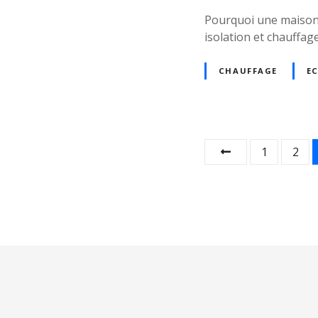
Pourquoi une maison b
isolation et chauffa
CHAUFFAGE
E
N
1
2
a
v
i
g
a