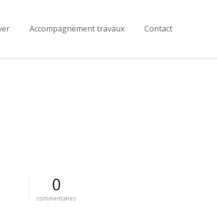
ver
Accompagnement travaux
Contact
0
s
commentaires
u
r