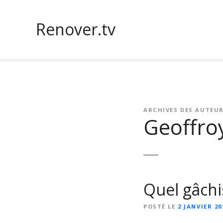
S
k
Renover.tv
i
p
t
o
c
o
n
ARCHIVES DES AUTEUR
t
Geoffro
e
n
t
Quel gâchis
POSTÉ LE
2 JANVIER 20