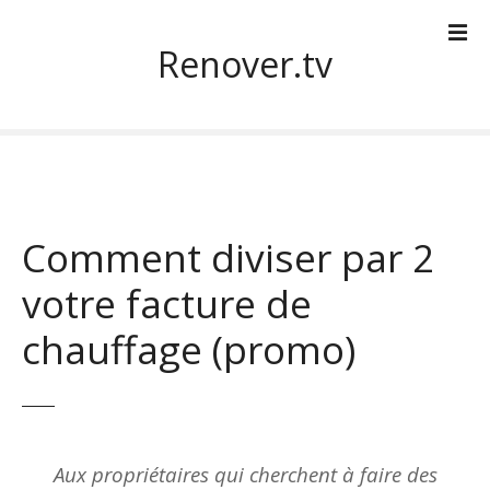
S
k
Renover.tv
i
p
t
o
c
o
n
Comment diviser par 2
t
e
votre facture de
n
t
chauffage (promo)
Aux propriétaires qui cherchent à faire des