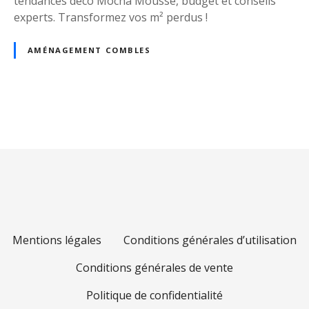
tendances déco Mocha Mousse, budget et conseils
experts. Transformez vos m² perdus !
AMÉNAGEMENT COMBLES
N
a
v
i
g
Mentions légales
Conditions générales d’utilisation
a
Conditions générales de vente
t
Politique de confidentialité