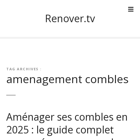
S
k
Renover.tv
i
p
t
o
c
o
n
TAG ARCHIVES :
t
amenagement combles
e
n
t
Aménager ses combles en
2025 : le guide complet