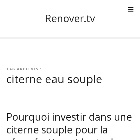
S
k
Renover.tv
i
p
t
o
c
o
n
TAG ARCHIVES :
t
citerne eau souple
e
n
t
Pourquoi investir dans une
citerne souple pour la