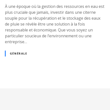
e
À une époque où la gestion des ressources en eau est
s
plus cruciale que jamais, investir dans une citerne
t
souple pour la récupération et le stockage des eaux
i
de pluie se révèle être une solution à la fois
r
responsable et économique. Que vous soyez un
d
particulier soucieux de l’environnement ou une
a
entreprise…
n
s
GÉNÉRALE
u
n
e
c
N
i
t
a
e
r
v
n