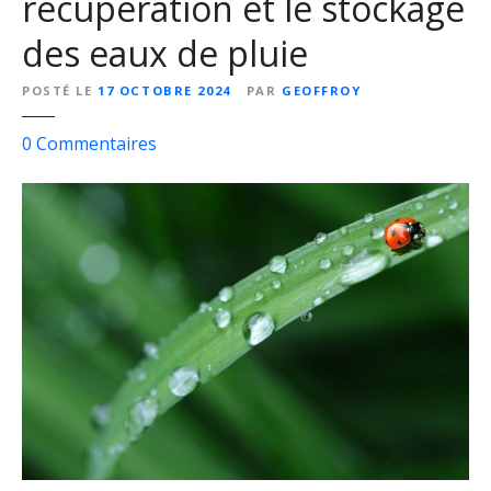
récupération et le stockage
des eaux de pluie
POSTÉ LE
17 OCTOBRE 2024
PAR
GEOFFROY
s
0
Commentaires
u
r
P
o
u
r
q
u
o
i
i
n
v