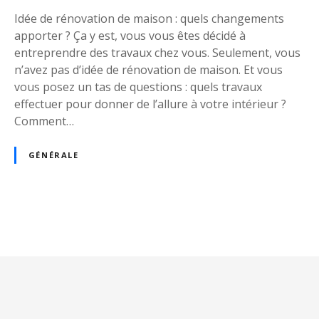
a
Idée de rénovation de maison : quels changements
t
apporter ? Ça y est, vous vous êtes décidé à
i
entreprendre des travaux chez vous. Seulement, vous
o
n’avez pas d’idée de rénovation de maison. Et vous
n
vous posez un tas de questions : quels travaux
d
effectuer pour donner de l’allure à votre intérieur ?
e
Comment…
m
a
GÉNÉRALE
i
s
o
n
N
:
q
a
u
e
v
l