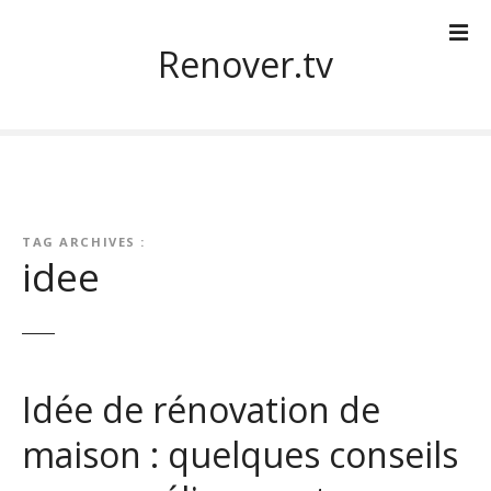
S
k
Renover.tv
i
p
t
o
c
o
n
TAG ARCHIVES :
t
idee
e
n
t
Idée de rénovation de
maison : quelques conseils