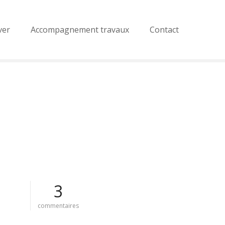
ver
Accompagnement travaux
Contact
3
s
commentaires
u
r