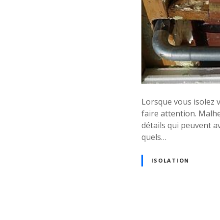
Lorsque vous isolez v
faire attention. Malh
détails qui peuvent av
quels…
ISOLATION
N