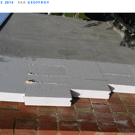
E 2014
PAR
GEOFFROY