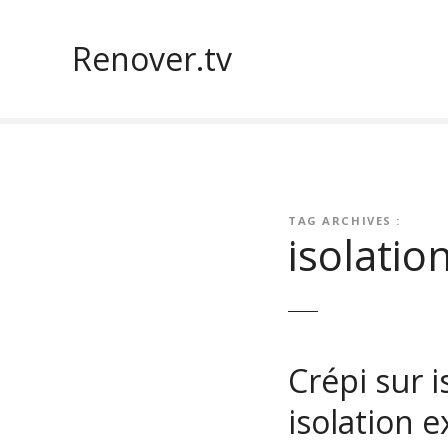
S
k
Renover.tv
i
p
t
o
c
o
n
TAG ARCHIVES :
t
isolatio
e
n
t
Crépi sur i
isolation e