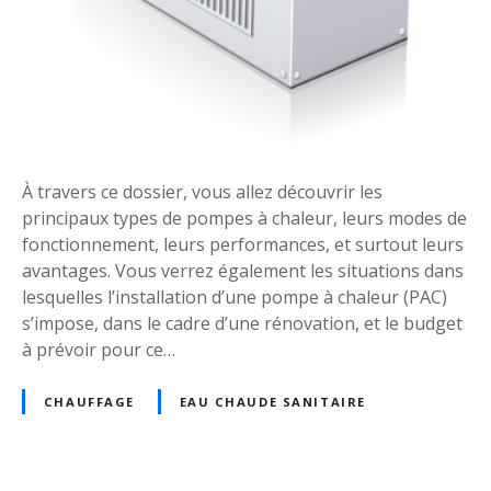
r
:
d
o
s
s
i
e
À travers ce dossier, vous allez découvrir les
r
principaux types de pompes à chaleur, leurs modes de
c
fonctionnement, leurs performances, et surtout leurs
o
avantages. Vous verrez également les situations dans
m
lesquelles l’installation d’une pompe à chaleur (PAC)
p
s’impose, dans le cadre d’une rénovation, et le budget
l
à prévoir pour ce…
e
t
CHAUFFAGE
EAU CHAUDE SANITAIRE
p
o
u