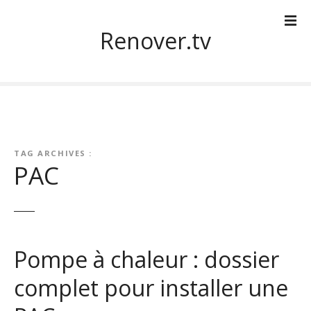
S
k
Renover.tv
i
p
t
o
c
o
n
TAG ARCHIVES :
t
PAC
e
n
t
Pompe à chaleur : dossier
complet pour installer une