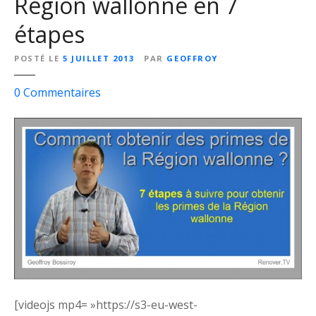
Région wallonne en 7
étapes
POSTÉ LE
5 JUILLET 2013
PAR
GEOFFROY
s
0
Commentaires
u
r
C
o
m
m
e
n
t
o
b
t
[videojs mp4= »https://s3-eu-west-
e