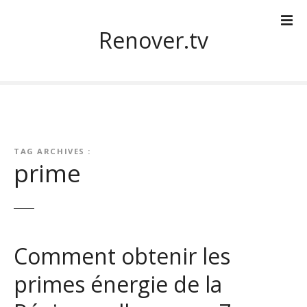
S
k
Renover.tv
i
p
t
o
c
o
n
TAG ARCHIVES :
t
prime
e
n
t
Comment obtenir les
primes énergie de la