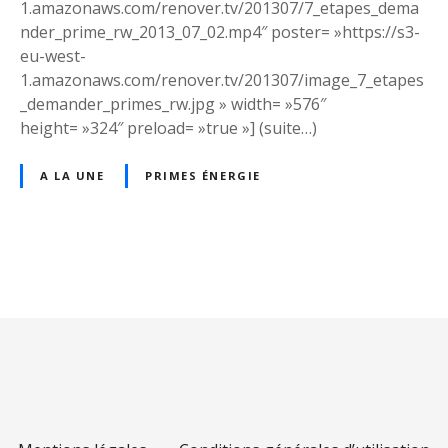
1.amazonaws.com/renover.tv/201307/7_etapes_dema
n
nder_prime_rw_2013_07_02.mp4″ poster= »https://s3-
i
eu-west-
r
1.amazonaws.com/renover.tv/201307/image_7_etapes
l
_demander_primes_rw.jpg » width= »576″
e
height= »324″ preload= »true »] (suite…)
s
p
A LA UNE
PRIMES ÉNERGIE
r
i
m
e
N
s
é
a
n
e
v
r
i
g
i