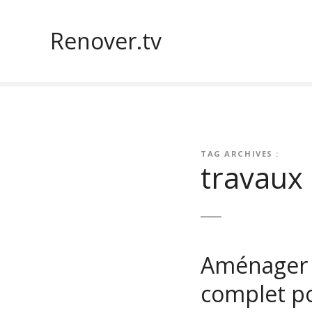
S
k
Renover.tv
i
p
t
o
c
o
n
TAG ARCHIVES :
t
travaux
e
n
t
Aménager s
complet po