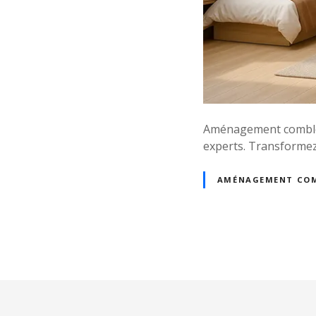
Aménagement combles
experts. Transformez
AMÉNAGEMENT CO
N
a