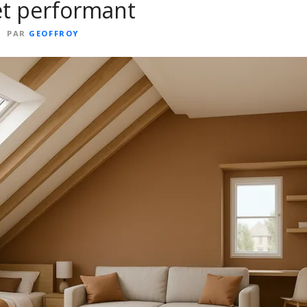
t performant
PAR
GEOFFROY