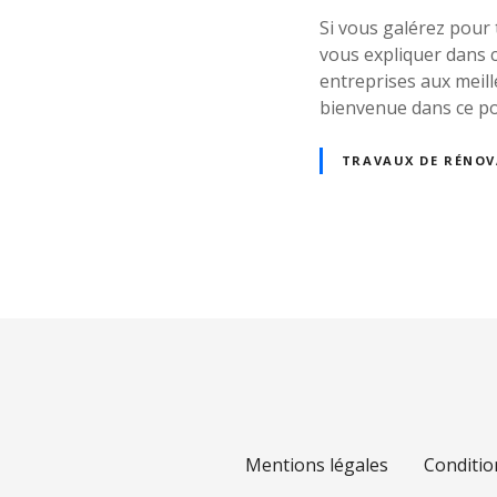
Si vous galérez pour 
vous expliquer dans c
entreprises aux meill
bienvenue dans ce po
TRAVAUX DE RÉNO
N
a
v
i
g
Mentions légales
Conditio