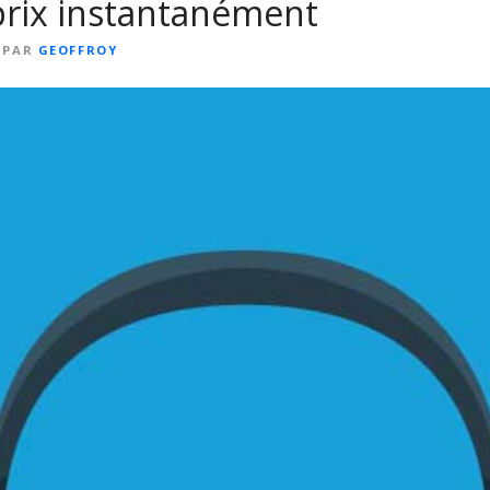
prix instantanément
PAR
GEOFFROY