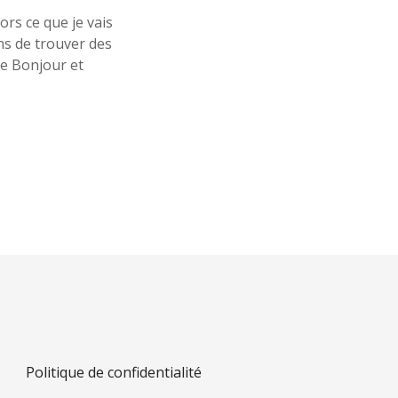
u
ors ce que je vais
s
ns de trouver des
o
b
te Bonjour et
t
i
e
n
d
r
e
z
l
e
s
m
e
i
l
l
e
u
r
Politique de confidentialité
s
p