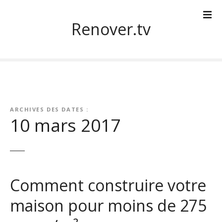
S
k
Renover.tv
i
p
t
o
c
o
n
ARCHIVES DES DATES :
t
10 mars 2017
e
n
t
Comment construire votre
maison pour moins de 275