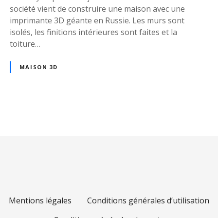
r
société vient de construire une maison avec une
u
imprimante 3D géante en Russie. Les murs sont
i
isolés, les finitions intérieures sont faites et la
r
toiture…
e
v
MAISON 3D
o
t
r
e
m
N
a
a
i
s
v
o
n
i
p
g
o
Mentions légales
Conditions générales d’utilisation
u