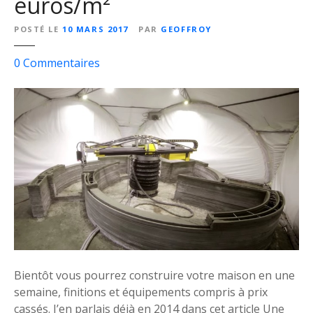
euros/m²
POSTÉ LE
10 MARS 2017
PAR
GEOFFROY
s
0
Commentaires
u
r
C
o
m
m
e
n
t
c
o
n
Bientôt vous pourrez construire votre maison en une
s
semaine, finitions et équipements compris à prix
t
cassés. J’en parlais déjà en 2014 dans cet article Une