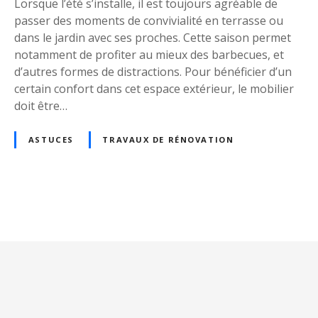
n
Lorsque l’été s’installe, il est toujours agréable de
passer des moments de convivialité en terrasse ou
:
dans le jardin avec ses proches. Cette saison permet
c
notamment de profiter au mieux des barbecues, et
o
d’autres formes de distractions. Pour bénéficier d’un
m
certain confort dans cet espace extérieur, le mobilier
m
doit être…
e
n
ASTUCES
TRAVAUX DE RÉNOVATION
t
l
e
f
N
a
b
a
r
v
i
q
i
u