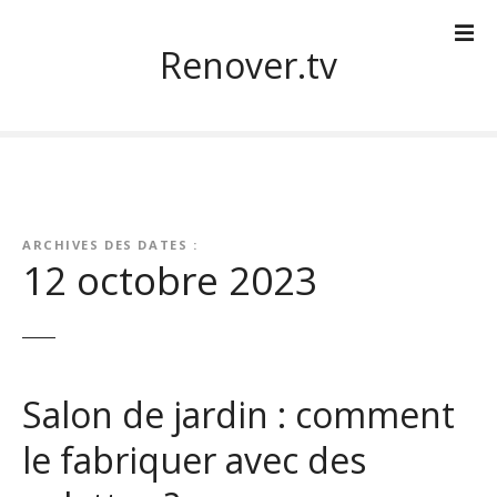
S
k
Renover.tv
i
p
t
o
c
o
n
ARCHIVES DES DATES :
t
12 octobre 2023
e
n
t
Salon de jardin : comment
le fabriquer avec des