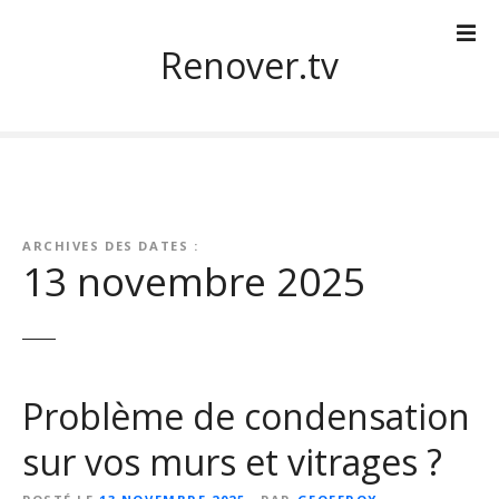
S
k
Renover.tv
i
p
t
o
c
o
n
ARCHIVES DES DATES :
t
13 novembre 2025
e
n
t
Problème de condensation
sur vos murs et vitrages ?