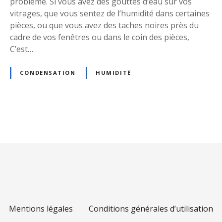
problème. Si vous avez des gouttes d’eau sur vos
e
vitrages, que vous sentez de l’humidité dans certaines
n
pièces, ou que vous avez des taches noires près du
s
cadre de vos fenêtres ou dans le coin des pièces,
a
C’est…
t
i
CONDENSATION
HUMIDITÉ
o
n
s
u
r
N
v
a
o
s
v
m
u
i
r
g
s
Mentions légales
Conditions générales d’utilisation
e