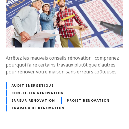
r
l
e
l
p
s
r
h
i
i
s
t
e
r
s
é
Arrêtez les mauvais conseils rénovation : comprenez
?
n
pourquoi faire certains travaux plutôt que d’autres
o
pour rénover votre maison sans erreurs coûteuses.
v
a
AUDIT ÉNERGÉTIQUE
t
CONSEILLER RENOVATION
i
o
ERREUR RÉNOVATION
PROJET RÉNOVATION
n
TRAVAUX DE RÉNOVATION