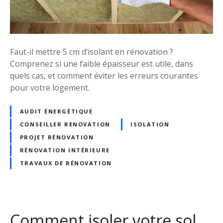
é
p
a
i
Faut-il mettre 5 cm d’isolant en rénovation ?
s
Comprenez si une faible épaisseur est utile, dans
s
quels cas, et comment éviter les erreurs courantes
e
pour votre logement.
u
r
AUDIT ÉNERGÉTIQUE
d
CONSEILLER RENOVATION
ISOLATION
’
i
PROJET RÉNOVATION
s
RÉNOVATION INTÉRIEURE
o
TRAVAUX DE RÉNOVATION
l
a
t
i
Comment isoler votre sol
o