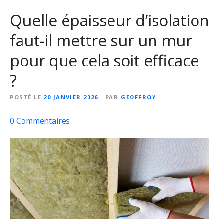
Quelle épaisseur d’isolation
faut-il mettre sur un mur
pour que cela soit efficace
?
POSTÉ LE
20 JANVIER 2026
PAR
GEOFFROY
s
0
Commentaires
u
r
Q
u
e
l
l
e