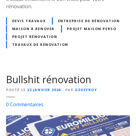
a
rénovation.
u
x
DEVIS TRAVAUX
ENTREPRISE DE RÉNOVATION
s
MAISON À RENOVER
PROJET MAISON PERSO
o
i
PROJET RÉNOVATION
-
TRAVAUX DE RÉNOVATION
m
ê
m
e
Bullshit rénovation
o
u
POSTÉ LE
22 JANVIER 2026
PAR
GEOFFROY
p
a
s
0
Commentaires
r
u
e
r
n
B
t
u