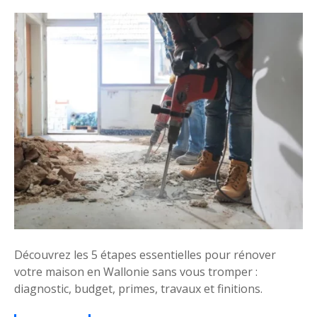
s
u
o
r
n
R
,
é
m
n
ê
o
m
v
e
e
q
r
u
u
a
n
n
e
d
m
o
a
n
i
Découvrez les 5 étapes essentielles pour rénover
n
s
votre maison en Wallonie sans vous tromper :
’
o
diagnostic, budget, primes, travaux et finitions.
e
n
s
e