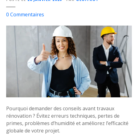
i
e
l
n
s
0
Commentaires
i
c
u
e
e
r
r
r
C
p
o
o
m
u
m
r
e
é
n
v
t
i
s
t
’
e
a
Pourquoi demander des conseils avant travaux
r
s
rénovation ? Évitez erreurs techniques, pertes de
l
s
primes, problèmes d’humidité et améliorez l’efficacité
e
u
globale de votre projet.
s
r