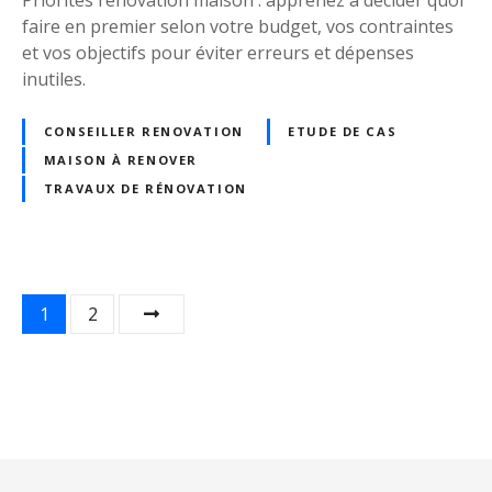
n
i
faire en premier selon votre budget, vos contraintes
t
t
et vos objectifs pour éviter erreurs et dépenses
p
l
inutiles.
e
e
r
p
CONSEILLER RENOVATION
ETUDE DE CAS
d
l
MAISON À RENOVER
u
u
?
TRAVAUX DE RÉNOVATION
s
é
c
o
n
N
1
2
o
a
m
e
v
p
o
i
s
s