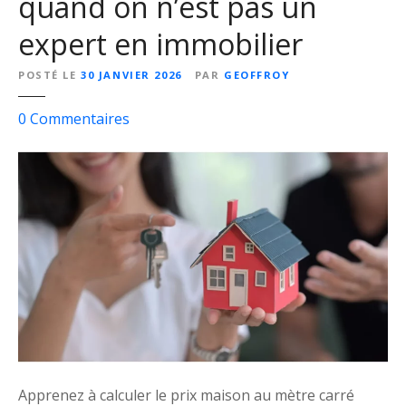
quand on n’est pas un
expert en immobilier
POSTÉ LE
30 JANVIER 2026
PAR
GEOFFROY
s
0
Commentaires
u
r
C
o
m
m
e
n
t
n
é
g
Apprenez à calculer le prix maison au mètre carré
o