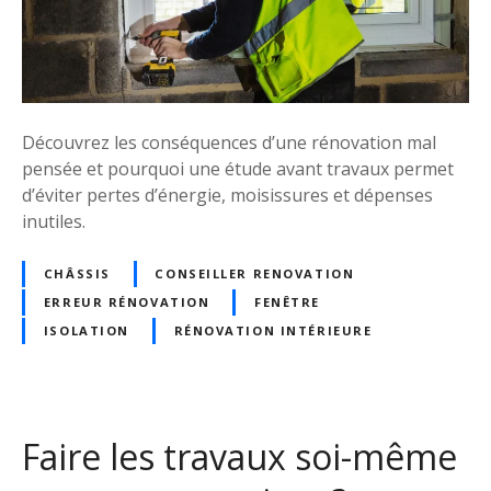
n
a
t
t
c
i
o
o
n
n
Découvrez les conséquences d’une rénovation mal
f
b
pensée et pourquoi une étude avant travaux permet
o
o
d’éviter pertes d’énergie, moisissures et dépenses
r
f
inutiles.
m
b
e
o
CHÂSSIS
CONSEILLER RENOVATION
s
f
?
ERREUR RÉNOVATION
FENÊTRE
ISOLATION
RÉNOVATION INTÉRIEURE
Faire les travaux soi-même