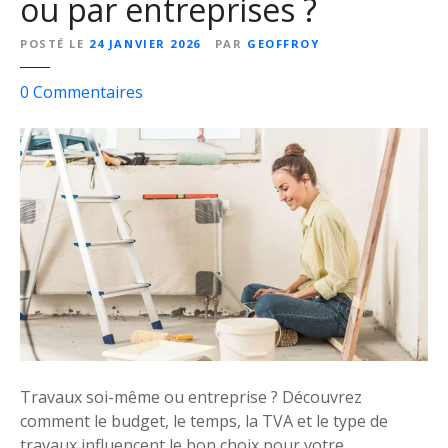
ou par entreprises ?
POSTÉ LE
24 JANVIER 2026
PAR
GEOFFROY
s
0
Commentaires
u
r
F
a
i
r
e
l
e
s
t
r
Travaux soi-même ou entreprise ? Découvrez
a
comment le budget, le temps, la TVA et le type de
v
travaux influencent le bon choix pour votre