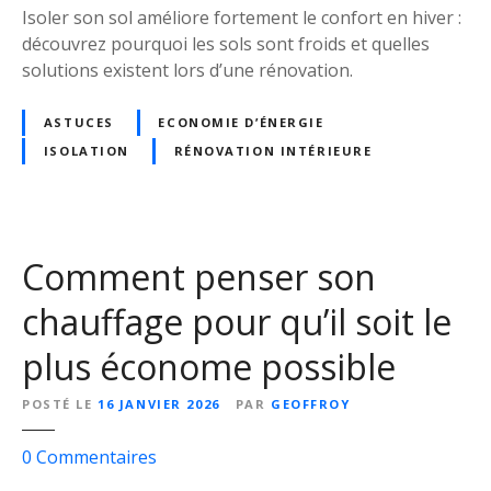
n
Isoler son sol améliore fortement le confort en hiver :
l
m
découvrez pourquoi les sols sont froids et quelles
e
u
solutions existent lors d’une rénovation.
r
r
v
p
ASTUCES
ECONOMIE D’ÉNERGIE
o
o
ISOLATION
RÉNOVATION INTÉRIEURE
t
u
r
r
e
q
s
u
o
Comment penser son
e
l
c
chauffage pour qu’il soit le
c
e
a
l
plus économe possible
r
a
r
s
POSTÉ LE
16 JANVIER 2026
PAR
GEOFFROY
e
o
l
i
s
0
Commentaires
é
t
u