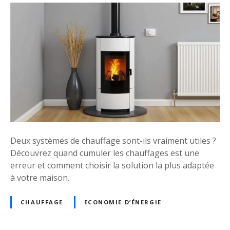
q
e
r
u
ff
C
i
i
o
e
c
m
s
a
m
t
c
e
f
e
n
r
?
t
o
p
i
e
d
n
e
Deux systèmes de chauffage sont-ils vraiment utiles ?
s
n
Découvrez quand cumuler les chauffages est une
e
h
erreur et comment choisir la solution la plus adaptée
r
i
à votre maison.
s
v
o
e
CHAUFFAGE
ECONOMIE D’ÉNERGIE
n
r
c
?
h