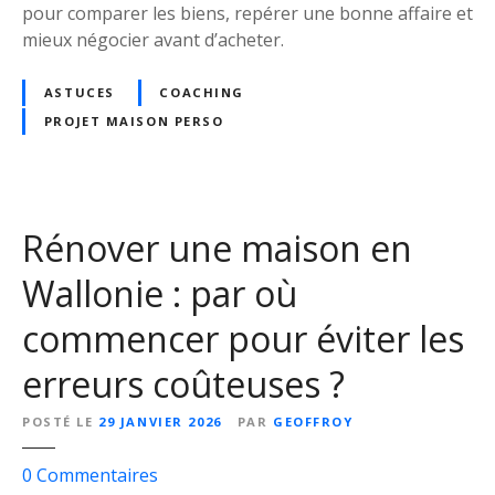
pour comparer les biens, repérer une bonne affaire et
c
mieux négocier avant d’acheter.
i
e
ASTUCES
COACHING
r
PROJET MAISON PERSO
l
e
p
r
i
Rénover une maison en
x
Wallonie : par où
d
’
commencer pour éviter les
u
n
erreurs coûteuses ?
e
m
POSTÉ LE
29 JANVIER 2026
PAR
GEOFFROY
a
i
s
0
Commentaires