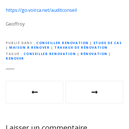
https://go.voirca.net/auditconseil
Geoffroy
PUBLIÉ DANS
CONSEILLER RENOVATION
|
ETUDE DE CAS
|
MAISON À RENOVER
|
TRAVAUX DE RÉNOVATION
TAGUÉ
CONSEILLER RENOVATION
|
RÉNOVATION
|
RENOVER
N
a
v
i
Laisser un commentaire