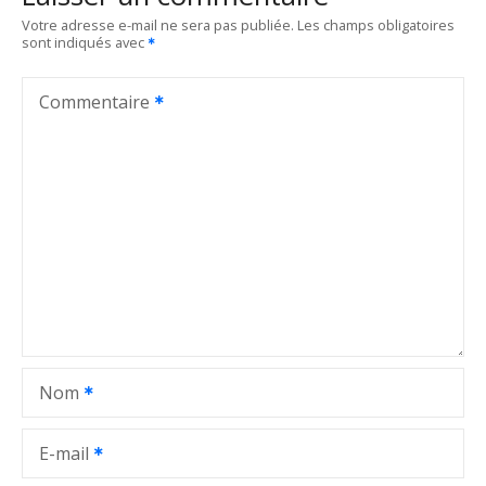
g
Votre adresse e-mail ne sera pas publiée.
Les champs obligatoires
sont indiqués avec
a
t
Commentaire
i
o
n
d
e
l
Nom
’
a
E-mail