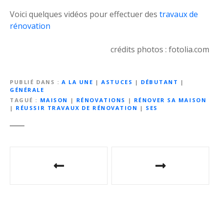
Voici quelques vidéos pour effectuer des
travaux de
rénovation
crédits photos : fotolia.com
PUBLIÉ DANS
A LA UNE
|
ASTUCES
|
DÉBUTANT
|
GÉNÉRALE
TAGUÉ
MAISON
|
RÉNOVATIONS
|
RÉNOVER SA MAISON
|
RÉUSSIR TRAVAUX DE RÉNOVATION
|
SES
N
a
v
i