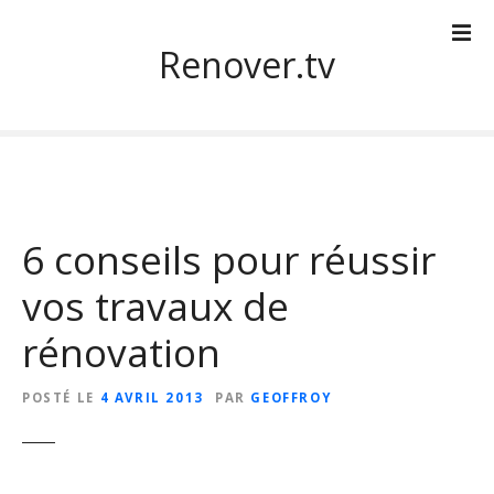
S
k
Renover.tv
i
p
t
o
c
o
n
6 conseils pour réussir
t
e
vos travaux de
n
t
rénovation
POSTÉ LE
4 AVRIL 2013
PAR
GEOFFROY