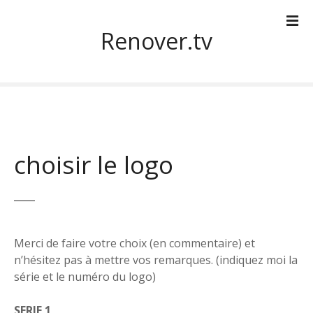
S
k
Renover.tv
i
p
t
o
c
o
n
choisir le logo
t
e
n
t
Merci de faire votre choix (en commentaire) et
n’hésitez pas à mettre vos remarques. (indiquez moi la
série et le numéro du logo)
SERIE 1