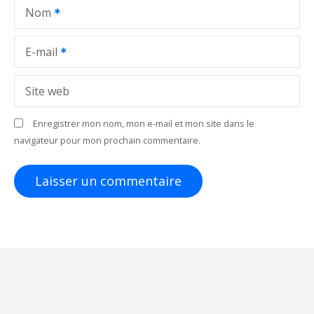
Nom
’
a
E-mail
r
Site web
t
Enregistrer mon nom, mon e-mail et mon site dans le
i
navigateur pour mon prochain commentaire.
c
l
e