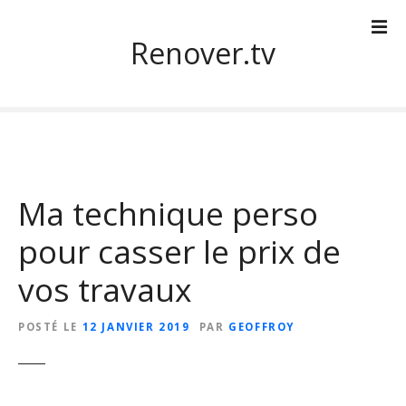
S
k
Renover.tv
i
p
t
o
c
o
n
Ma technique perso
t
e
pour casser le prix de
n
t
vos travaux
POSTÉ LE
12 JANVIER 2019
PAR
GEOFFROY