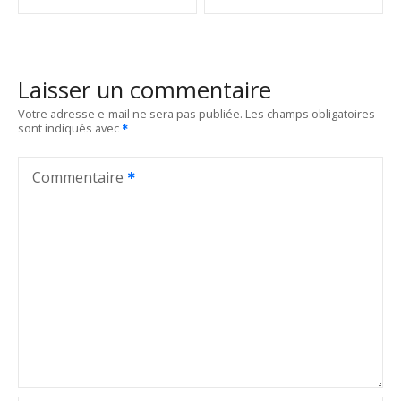
v
i
Laisser un commentaire
g
Votre adresse e-mail ne sera pas publiée.
Les champs obligatoires
sont indiqués avec
a
t
Commentaire
i
o
n
d
e
l