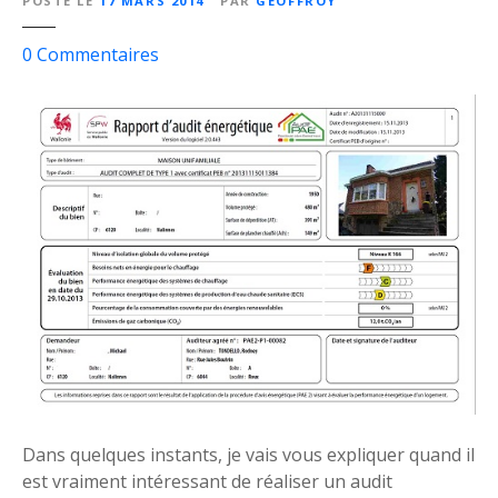
POSTÉ LE
17 MARS 2014
PAR
GEOFFROY
s
0
Commentaires
u
r
A
u
d
i
t
é
n
e
r
g
é
t
i
Dans quelques instants, je vais vous expliquer quand il
q
est vraiment intéressant de réaliser un audit