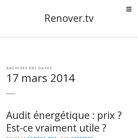
S
k
Renover.tv
i
p
t
o
c
o
n
ARCHIVES DES DATES :
t
17 mars 2014
e
n
t
Audit énergétique : prix ?
Est-ce vraiment utile ?