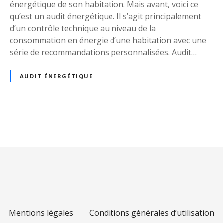
u
énergétique de son habitation. Mais avant, voici ce
e
qu’est un audit énergétique. Il s’agit principalement
:
d’un contrôle technique au niveau de la
p
consommation en énergie d’une habitation avec une
r
série de recommandations personnalisées. Audit…
i
x
AUDIT ÉNERGÉTIQUE
?
E
s
t
N
-
c
a
e
v
v
r
i
a
i
g
Mentions légales
Conditions générales d’utilisation
m