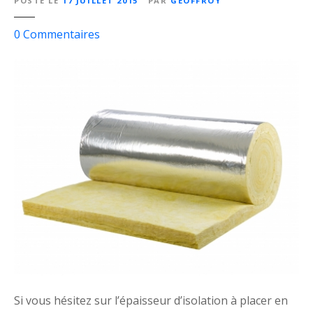
POSTÉ LE
17 JUILLET 2015
PAR
GEOFFROY
s
0
Commentaires
u
r
E
p
a
i
s
s
e
u
r
d
’
i
s
Si vous hésitez sur l’épaisseur d’isolation à placer en
o