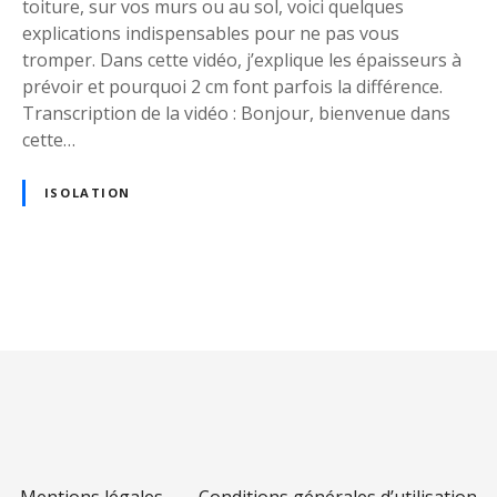
toiture, sur vos murs ou au sol, voici quelques
l
explications indispensables pour ne pas vous
a
tromper. Dans cette vidéo, j’explique les épaisseurs à
t
prévoir et pourquoi 2 cm font parfois la différence.
i
Transcription de la vidéo : Bonjour, bienvenue dans
o
cette…
n
:
2
ISOLATION
c
m
f
o
N
n
a
t
-
v
i
l
i
s
l