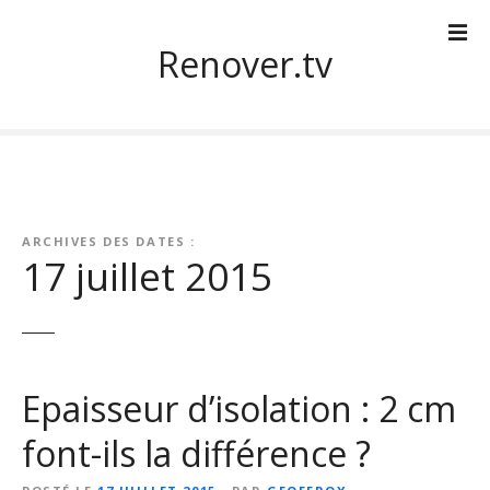
S
k
Renover.tv
i
p
t
o
c
o
n
ARCHIVES DES DATES :
t
17 juillet 2015
e
n
t
Epaisseur d’isolation : 2 cm
font-ils la différence ?