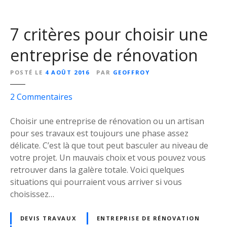
i
e
7 critères pour choisir une
l
l
entreprise de rénovation
e
s
POSTÉ LE
4 AOÛT 2016
PAR
GEOFFROY
d
u
s
2
Commentaires
b
u
r
r
Choisir une entreprise de rénovation ou un artisan
i
7
pour ses travaux est toujours une phase assez
c
c
délicate. C’est là que tout peut basculer au niveau de
o
r
votre projet. Un mauvais choix et vous pouvez vous
l
i
retrouver dans la galère totale. Voici quelques
e
t
situations qui pourraient vous arriver si vous
u
è
choisissez…
r
r
q
e
DEVIS TRAVAUX
ENTREPRISE DE RÉNOVATION
u