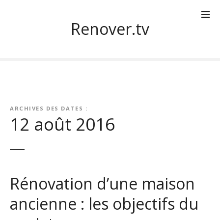
S
k
Renover.tv
i
p
t
o
c
o
n
ARCHIVES DES DATES :
t
12 août 2016
e
n
t
Rénovation d’une maison
ancienne : les objectifs du