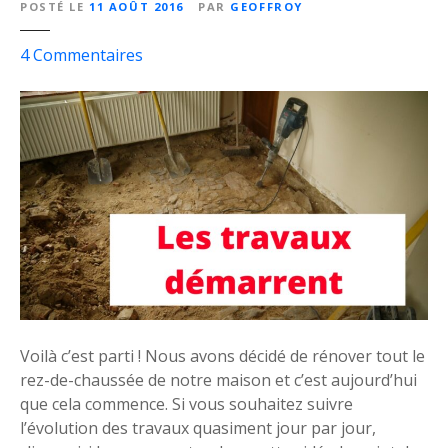
u
POSTÉ LE
11 AOÛT 2016
PAR
GEOFFROY
n
e
s
4
Commentaires
m
u
a
r
i
L
s
e
o
s
n
t
a
r
n
a
c
v
i
a
e
u
n
x
Voilà c’est parti ! Nous avons décidé de rénover tout le
n
d
rez-de-chaussée de notre maison et c’est aujourd’hui
e
é
que cela commence. Si vous souhaitez suivre
:
m
l’évolution des travaux quasiment jour par jour,
l
a