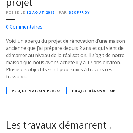
projet
POSTÉ LE
12 AOÛT 2016
PAR
GEOFFROY
s
0
Commentaires
u
r
Voici un aperçu du projet de rénovation d’une maison
R
ancienne que j’ai préparé depuis 2 ans et qui vient de
é
démarrer au niveau de la réalisation. Il s’agit de notre
n
maison que nous avons acheté il y a 17 ans environ.
o
Plusieurs objectifs sont poursuivis à travers ces
v
travaux :…
a
t
PROJET MAISON PERSO
PROJET RÉNOVATION
i
o
n
d
Les travaux démarrent !
’