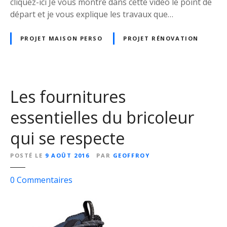
cliquez-ici Je vous montre dans cette vidéo le point de
e
r
départ et je vous explique les travaux que…
s
r
o
e
PROJET MAISON PERSO
PROJET RÉNOVATION
b
n
j
t
e
!
c
t
Les fournitures
i
essentielles du bricoleur
f
s
qui se respecte
d
u
POSTÉ LE
9 AOÛT 2016
PAR
GEOFFROY
p
r
s
0
Commentaires
o
u
j
r
e
L
t