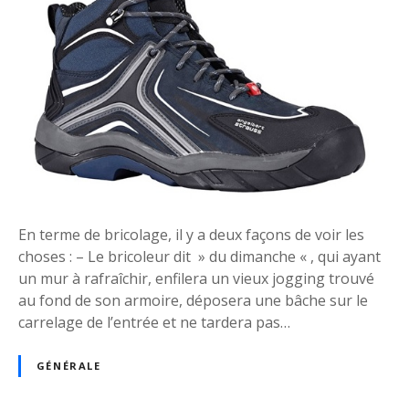
e
s
f
o
u
r
n
i
t
u
r
En terme de bricolage, il y a deux façons de voir les
e
choses : – Le bricoleur dit » du dimanche « , qui ayant
s
un mur à rafraîchir, enfilera un vieux jogging trouvé
e
au fond de son armoire, déposera une bâche sur le
s
carrelage de l’entrée et ne tardera pas…
s
e
GÉNÉRALE
n
t