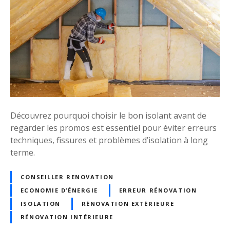
o
u
u
s
s
r
l
é
e
n
s
o
i
v
s
e
o
z
Découvrez pourquoi choisir le bon isolant avant de
l
regarder les promos est essentiel pour éviter erreurs
a
techniques, fissures et problèmes d’isolation à long
n
terme.
t
s
CONSEILLER RENOVATION
s
ECONOMIE D’ÉNERGIE
ERREUR RÉNOVATION
o
n
ISOLATION
RÉNOVATION EXTÉRIEURE
t
RÉNOVATION INTÉRIEURE
-