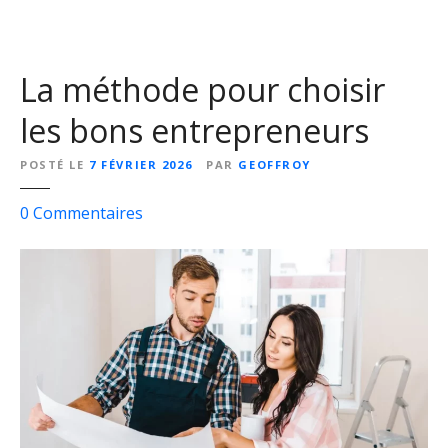
i
l
s
La méthode pour choisir
b
o
les bons entrepreneurs
n
s
POSTÉ LE
7 FÉVRIER 2026
PAR
GEOFFROY
p
s
0
Commentaires
o
u
u
r
r
L
c
a
h
m
e
é
z
t
v
h
o
o
u