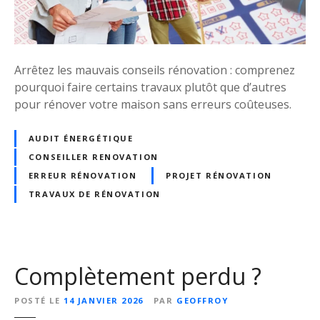
t
i
c
t
o
r
n
é
Arrêtez les mauvais conseils rénovation : comprenez
f
n
pourquoi faire certains travaux plutôt que d’autres
o
o
pour rénover votre maison sans erreurs coûteuses.
r
v
m
a
AUDIT ÉNERGÉTIQUE
e
t
s
CONSEILLER RENOVATION
i
?
o
ERREUR RÉNOVATION
PROJET RÉNOVATION
n
TRAVAUX DE RÉNOVATION
Complètement perdu ?
POSTÉ LE
14 JANVIER 2026
PAR
GEOFFROY