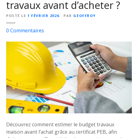
travaux avant d’acheter ?
s
e
POSTÉ LE
1 FÉVRIER 2026
PAR
GEOFFROY
n
t
s
0
Commentaires
r
u
e
r
p
M
r
o
e
n
n
a
e
s
u
t
r
u
s
c
e
p
Découvrez comment estimer le budget travaux
e
maison avant l’achat grâce au certificat PEB, afin
r