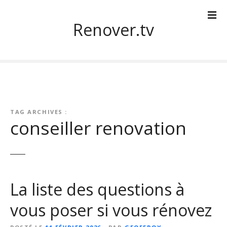
S
k
Renover.tv
i
p
t
o
c
o
n
TAG ARCHIVES :
t
conseiller renovation
e
n
t
La liste des questions à
vous poser si vous rénovez