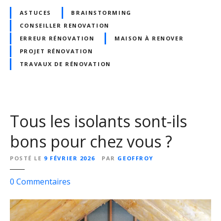
t
ASTUCES
BRAINSTORMING
i
CONSEILLER RENOVATION
o
n
ERREUR RÉNOVATION
MAISON À RENOVER
s
PROJET RÉNOVATION
à
TRAVAUX DE RÉNOVATION
v
o
u
s
Tous les isolants sont-ils
p
o
bons pour chez vous ?
s
e
POSTÉ LE
9 FÉVRIER 2026
PAR
GEOFFROY
r
s
s
0
Commentaires
u
i
r
v
T
o