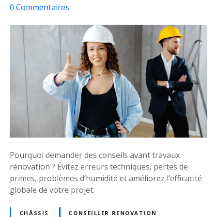
n
s
0
Commentaires
c
u
e
r
r
C
p
o
o
m
u
m
r
e
é
n
v
t
i
s
t
’
e
a
Pourquoi demander des conseils avant travaux
r
s
rénovation ? Évitez erreurs techniques, pertes de
l
s
primes, problèmes d’humidité et améliorez l’efficacité
e
u
globale de votre projet.
s
r
e
e
CHÂSSIS
CONSEILLER RENOVATION
r
r