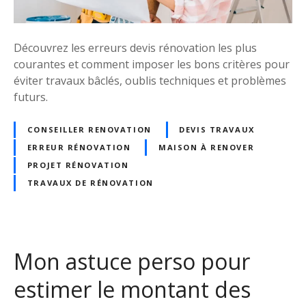
d
s
e
?
p
Découvrez les erreurs devis rénovation les plus
o
courantes et comment imposer les bons critères pour
u
éviter travaux bâclés, oublis techniques et problèmes
r
futurs.
c
h
CONSEILLER RENOVATION
DEVIS TRAVAUX
o
ERREUR RÉNOVATION
MAISON À RENOVER
i
s
PROJET RÉNOVATION
i
TRAVAUX DE RÉNOVATION
r
l
e
s
Mon astuce perso pour
b
o
estimer le montant des
n