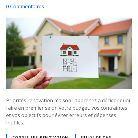
s
0
Commentaires
u
r
C
o
m
p
l
è
t
e
m
e
Priorités rénovation maison : apprenez à décider quoi
n
faire en premier selon votre budget, vos contraintes
t
et vos objectifs pour éviter erreurs et dépenses
p
inutiles.
e
r
CONSEILLER RENOVATION
ETUDE DE CAS