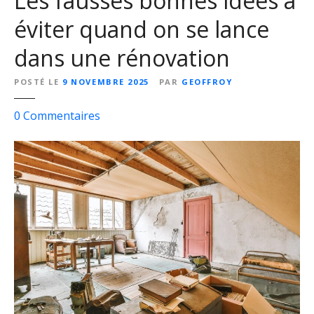
Les fausses bonnes idées à
t
éviter quand on se lance
v
o
dans une rénovation
u
s
POSTÉ LE
9 NOVEMBRE 2025
PAR
GEOFFROY
a
i
s
0
Commentaires
d
u
e
r
r
L
d
e
a
s
n
f
s
a
v
u
o
s
t
s
r
e
e