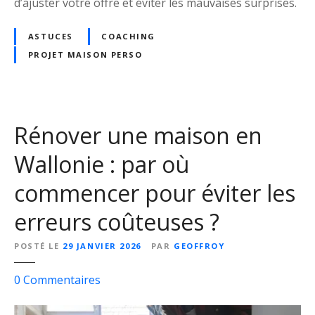
d’ajuster votre offre et éviter les mauvaises surprises.
s
o
ASTUCES
COACHING
p
PROJET MAISON PERSO
o
u
r
e
s
Rénover une maison en
t
Wallonie : par où
i
m
commencer pour éviter les
e
r
erreurs coûteuses ?
l
e
POSTÉ LE
29 JANVIER 2026
PAR
GEOFFROY
m
o
s
0
Commentaires
n
u
t
r