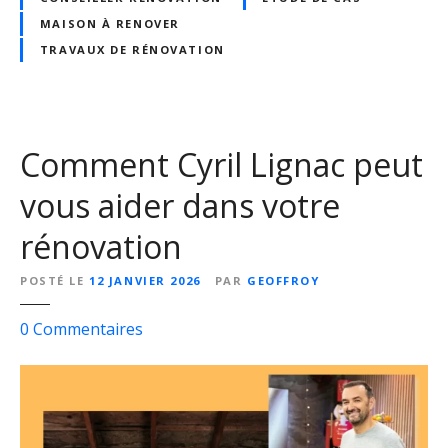
d
MAISON À RENOVER
u
?
TRAVAUX DE RÉNOVATION
Comment Cyril Lignac peut
vous aider dans votre
rénovation
POSTÉ LE
12 JANVIER 2026
PAR
GEOFFROY
s
0
Commentaires
u
r
C
o
m