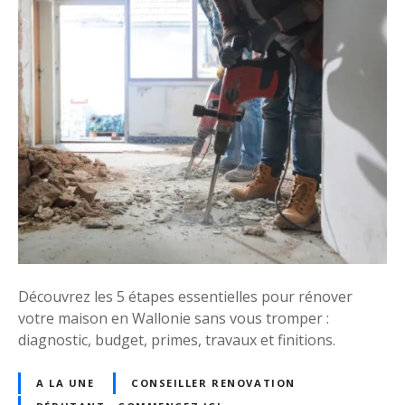
a
R
n
é
t
n
d
o
e
v
s
e
t
r
r
u
a
n
v
e
a
m
u
a
x
i
Découvrez les 5 étapes essentielles pour rénover
a
s
votre maison en Wallonie sans vous tromper :
v
o
diagnostic, budget, primes, travaux et finitions.
a
n
n
e
t
A LA UNE
CONSEILLER RENOVATION
n