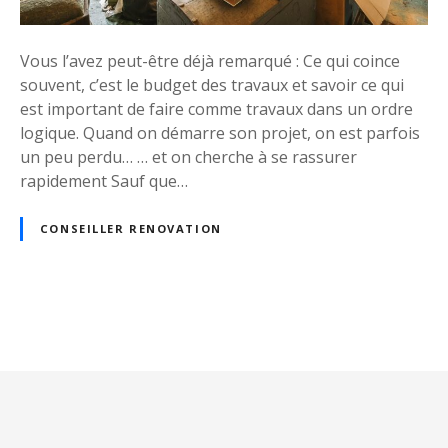
s
r
b
é
o
Vous l’avez peut-être déjà remarqué : Ce qui coince
n
n
souvent, c’est le budget des travaux et savoir ce qui
o
n
est important de faire comme travaux dans un ordre
v
e
logique. Quand on démarre son projet, on est parfois
a
s
un peu perdu… … et on cherche à se rassurer
t
i
rapidement Sauf que…
i
d
o
é
CONSEILLER RENOVATION
n
e
s
à
é
N
v
i
a
t
e
v
r