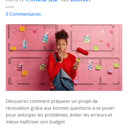
POSTÉ LE
11 FÉVRIER 2026
PAR
GEOFFROY
s
0
Commentaires
u
r
L
a
l
i
s
t
e
d
e
s
Découvrez comment préparer un projet de
q
rénovation grâce aux bonnes questions à se poser
u
pour anticiper les problèmes, éviter les erreurs et
e
mieux maîtriser son budget.
s