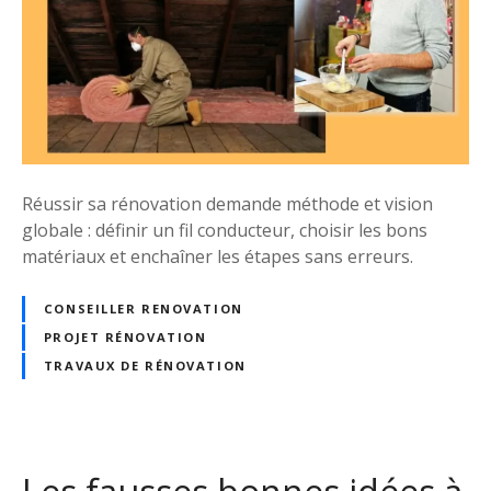
m
e
n
t
C
y
r
Réussir sa rénovation demande méthode et vision
i
globale : définir un fil conducteur, choisir les bons
l
matériaux et enchaîner les étapes sans erreurs.
L
i
CONSEILLER RENOVATION
g
PROJET RÉNOVATION
n
a
TRAVAUX DE RÉNOVATION
c
p
e
u