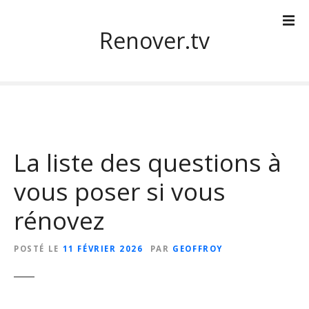
S
k
Renover.tv
i
p
t
o
c
o
n
La liste des questions à
t
e
vous poser si vous
n
t
rénovez
POSTÉ LE
11 FÉVRIER 2026
PAR
GEOFFROY