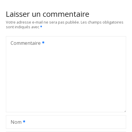
i
Laisser un commentaire
g
Votre adresse e-mail ne sera pas publiée.
Les champs obligatoires
sont indiqués avec
a
t
Commentaire
i
o
n
d
e
l
Nom
’