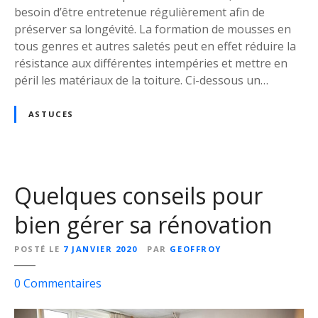
r
besoin d’être entretenue régulièrement afin de
e
préserver sa longévité. La formation de mousses en
t
tous genres et autres saletés peut en effet réduire la
e
résistance aux différentes intempéries et mettre en
n
péril les matériaux de la toiture. Ci-dessous un…
i
r
ASTUCES
s
a
t
o
Quelques conseils pour
i
t
bien gérer sa rénovation
u
r
POSTÉ LE
7 JANVIER 2020
PAR
GEOFFROY
e
?
s
0
Commentaires
u
r