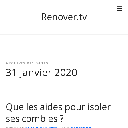
S
k
Renover.tv
i
p
t
o
c
o
n
ARCHIVES DES DATES :
t
31 janvier 2020
e
n
t
Quelles aides pour isoler
ses combles ?