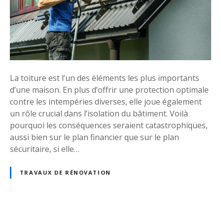
e
a
s
i
s
s
o
o
l
n
u
?
t
La toiture est l’un des éléments les plus importants
i
d’une maison. En plus d’offrir une protection optimale
o
contre les intempéries diverses, elle joue également
n
un rôle crucial dans l’isolation du bâtiment. Voilà
s
pourquoi les conséquences seraient catastrophiques,
p
aussi bien sur le plan financier que sur le plan
o
sécuritaire, si elle…
u
r
TRAVAUX DE RÉNOVATION
d
é
m
o