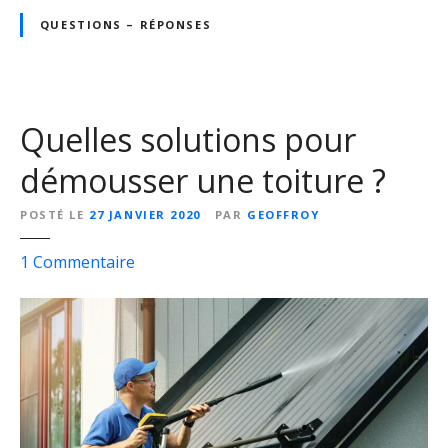
r
QUESTIONS – RÉPONSES
p
o
u
r
l
Quelles solutions pour
a
démousser une toiture ?
f
a
POSTÉ LE
27 JANVIER 2020
PAR
GEOFFROY
ç
a
s
1
Commentaire
d
u
e
r
d
Q
’
u
u
e
n
l
e
l
m