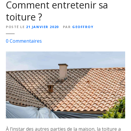
Comment entretenir sa
u
s
toiture ?
s
e
POSTÉ LE
21 JANVIER 2020
PAR
GEOFFROY
r
u
s
0
Commentaires
n
u
e
r
t
C
o
o
i
m
t
m
u
e
r
n
e
t
?
e
n
t
À l’instar des autres parties de la maison, la toiture a