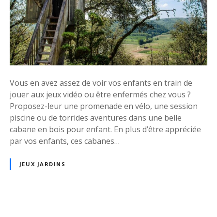
t
b
i
a
o
n
n
e
p
o
u
Vous en avez assez de voir vos enfants en train de
r
jouer aux jeux vidéo ou être enfermés chez vous ?
e
Proposez-leur une promenade en vélo, une session
n
piscine ou de torrides aventures dans une belle
f
cabane en bois pour enfant. En plus d’être appréciée
a
par vos enfants, ces cabanes…
n
t
JEUX JARDINS
s
à
p
o