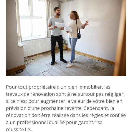
Q
u
e
l
q
u
e
s
c
o
n
s
Pour tout propriétaire d’un bien immobilier, les
e
travaux de rénovation sont à ne surtout pas négliger,
i
si ce n’est pour augmenter la valeur de votre bien en
l
prévision d’une prochaine revente. Cependant, la
s
rénovation doit être réalisée dans les règles et confiée
p
à un professionnel qualifié pour garantir sa
o
réussite.Le…