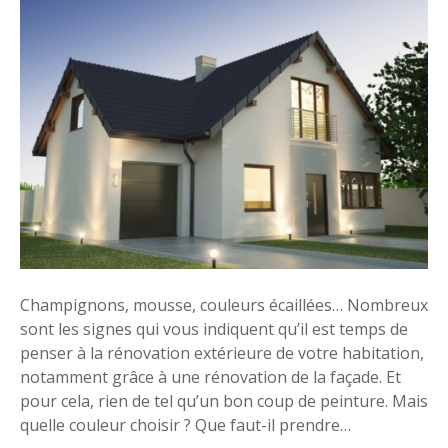
u
e
l
l
e
c
o
u
l
e
u
r
Champignons, mousse, couleurs écaillées… Nombreux
c
sont les signes qui vous indiquent qu’il est temps de
h
penser à la rénovation extérieure de votre habitation,
o
notamment grâce à une rénovation de la façade. Et
i
pour cela, rien de tel qu’un bon coup de peinture. Mais
s
quelle couleur choisir ? Que faut-il prendre…
i