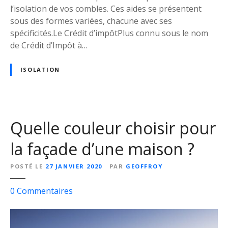
u
l’isolation de vos combles. Ces aides se présentent
r
sous des formes variées, chacune avec ses
i
spécificités.Le Crédit d’impôtPlus connu sous le nom
s
de Crédit d’Impôt à…
o
l
ISOLATION
e
r
s
e
Quelle couleur choisir pour
s
c
la façade d’une maison ?
o
m
POSTÉ LE
27 JANVIER 2020
PAR
GEOFFROY
b
l
s
0
Commentaires
e
u
s
r
?
Q