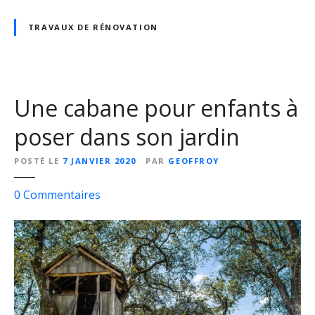
u
r
TRAVAUX DE RÉNOVATION
b
i
e
n
Une cabane pour enfants à
g
é
poser dans son jardin
r
e
POSTÉ LE
7 JANVIER 2020
PAR
GEOFFROY
r
s
s
0
Commentaires
a
u
r
r
é
U
n
n
o
e
v
c
a
a