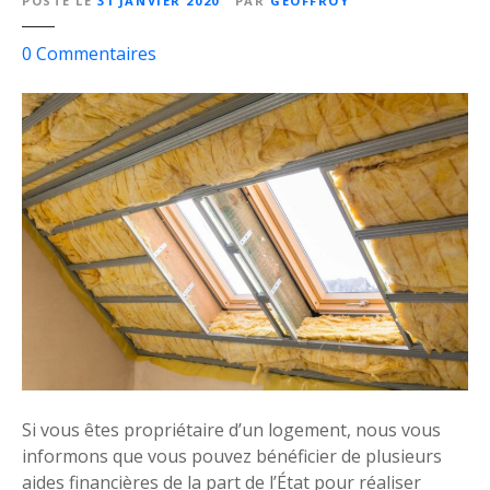
POSTÉ LE
31 JANVIER 2020
PAR
GEOFFROY
s
0
Commentaires
u
r
Q
u
e
l
l
e
s
a
i
d
e
s
Si vous êtes propriétaire d’un logement, nous vous
p
informons que vous pouvez bénéficier de plusieurs
o
aides financières de la part de l’État pour réaliser